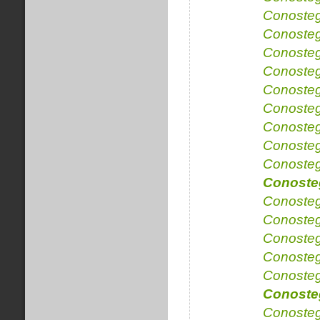
Conosteg
Conosteg
Conosteg
Conosteg
Conosteg
Conosteg
Conosteg
Conosteg
Conosteg
Conoste
Conosteg
Conosteg
Conosteg
Conosteg
Conosteg
Conoste
Conosteg