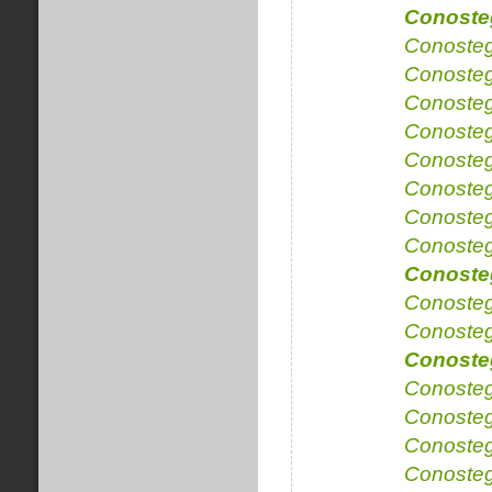
Conoste
Conosteg
Conosteg
Conosteg
Conosteg
Conosteg
Conosteg
Conosteg
Conosteg
Conoste
Conosteg
Conosteg
Conoste
Conosteg
Conosteg
Conosteg
Conosteg