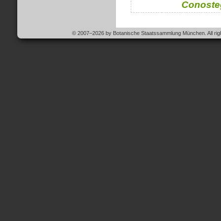
Conoste
© 2007–2026 by Botanische Staatssammlung München. All righ